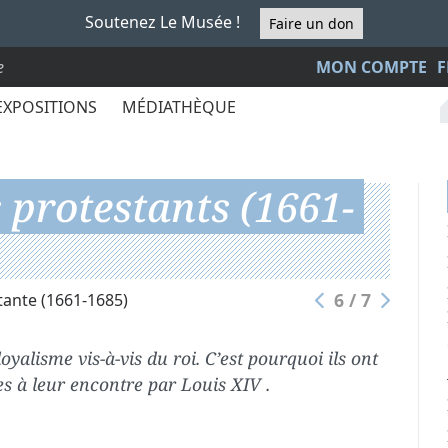
Soutenez Le Musée !
Faire un don
e
MON COMPTE
F
EXPOSITIONS
MÉDIATHÈQUE
 protestants (1661-
6 / 7
stante (1661-1685)
oyalisme vis-à-vis du roi. C’est pourquoi ils ont
es à leur encontre par Louis XIV .