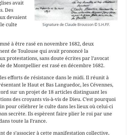
lises avait
s. Des
ux devaient
le culte
Signature de Claude Brousson © S.H.P.F.
amné à être rasé en novembre 1682, deux
ment de Toulouse qui avait prononcé la
x protestations, sans doute écrites par l’avocat
ple de Montpellier est rasé en décembre 1682.
s efforts de résistance dans le midi. Il réunit à
résentant le Haut et Bas Languedoc, les Cévennes,
cord sur un projet de 18 articles distinguant les
ations des croyants vis-à-vis de Dieu. C’est pourquoi
uin pour célébrer le culte dans les lieux où celui-ci
non secrète. Ils espèrent faire plier le roi par une
dans toute la France.
t de s’associer à cette manifestation collective,