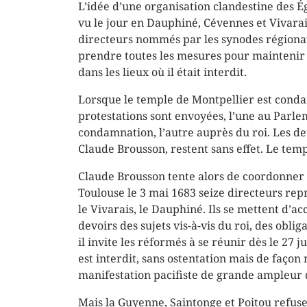
L’idée d’une organisation clandestine des Ég
vu le jour en Dauphiné, Cévennes et Vivarai
directeurs nommés par les
synodes
régiona
prendre toutes les mesures pour maintenir 
dans les lieux où il était interdit.
Lorsque le temple de Montpellier est cond
protestations sont envoyées, l’une au Parle
condamnation, l’autre auprès du roi. Les deu
Claude Brousson, restent sans effet. Le tem
Claude Brousson tente alors de coordonner le
Toulouse le 3 mai 1683 seize directeurs rep
le Vivarais, le Dauphiné. Ils se mettent d’ac
devoirs des sujets vis-à-vis du roi, des oblig
il invite les réformés à se réunir dès le 27 j
est interdit, sans ostentation mais de façon 
manifestation pacifiste de grande ampleur 
Mais la Guyenne, Saintonge et Poitou refusen