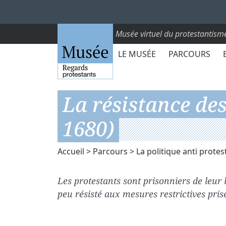
Musée virtuel du protestantism
LE MUSÉE
PARCOURS
La résistance des
1680)
Accueil
>
Parcours
>
La politique anti prote
Les protestants sont prisonniers de leur l
peu résisté aux mesures restrictives pris