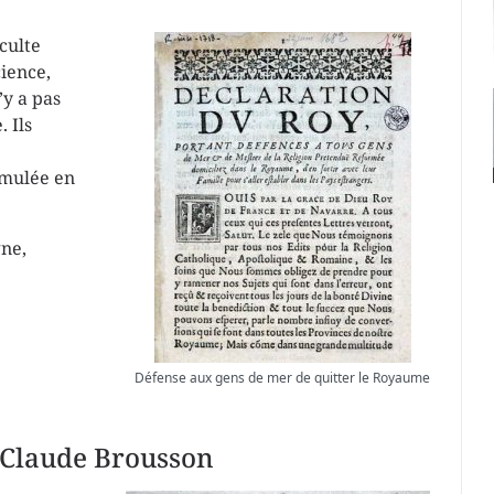
culte
cience,
y a pas
 Ils
rmulée en
gne,
Défense aux gens de mer de quitter le Royaume
e Claude Brousson