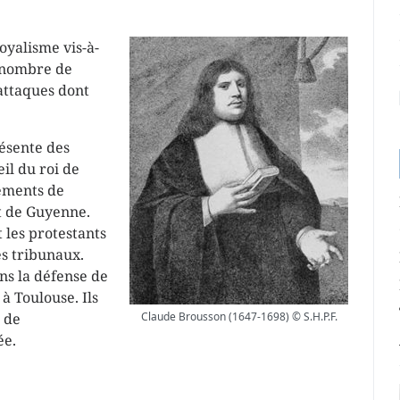
yalisme vis-à-
n nombre de
attaques dont
ésente des
il du roi de
lements de
et de Guyenne.
t les protestants
s tribunaux.
ns la défense de
 Toulouse. Ils
 de
Claude Brousson (1647-1698) © S.H.P.F.
e.