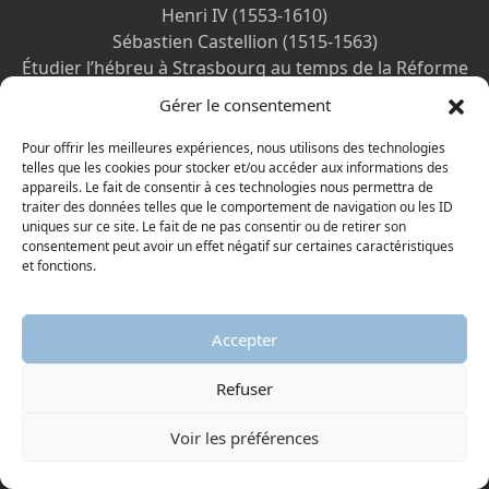
Henri IV (1553-1610)
Sébastien Castellion (1515-1563)
Étudier l’hébreu à Strasbourg au temps de la Réforme
La guerre des Camisards
Gérer le consentement
Des Églises de France à l’astrologie, Calvin connu et
méconnu
Pour offrir les meilleures expériences, nous utilisons des technologies
telles que les cookies pour stocker et/ou accéder aux informations des
> Voir toutes les expositions
appareils. Le fait de consentir à ces technologies nous permettra de
traiter des données telles que le comportement de navigation ou les ID
MEDIATHEQUE
uniques sur ce site. Le fait de ne pas consentir ou de retirer son
consentement peut avoir un effet négatif sur certaines caractéristiques
Images
et fonctions.
Vidéos
Podcasts
Ebooks
Accepter
Refuser
PAGES PRATIQUES
Faire un don
Voir les préférences
Musées et Partenaires
Mode d’emploi