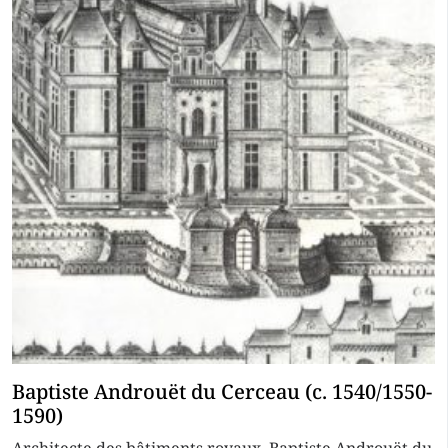
Baptiste Androuët du Cerceau (c. 1540/1550-
1590)