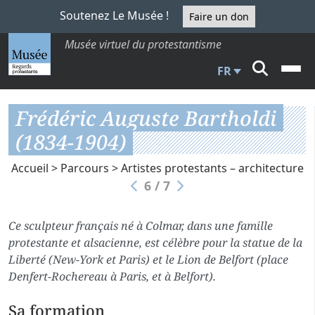
Soutenez Le Musée !
Faire un don
Musée virtuel du protestantisme
FR
Frédéric Auguste Bartholdi
(1834-1904)
Accueil
>
Parcours
>
Artistes protestants – architecture
6 / 7
Ce sculpteur français né à Colmar, dans une famille
protestante et alsacienne, est célèbre pour la statue de la
Liberté (New-York et Paris) et le Lion de Belfort (place
Denfert-Rochereau à Paris, et à Belfort).
Sa formation