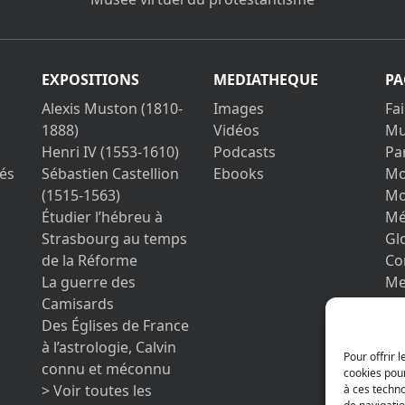
EXPOSITIONS
MEDIATHEQUE
PA
Alexis Muston (1810-
Images
Fa
1888)
Vidéos
Mu
Henri IV (1553-1610)
Podcasts
Pa
és
Sébastien Castellion
Ebooks
Mo
(1515-1563)
Mo
Étudier l’hébreu à
Mé
Strasbourg au temps
Gl
de la Réforme
Co
La guerre des
Me
Camisards
Vo
Des Églises de France
pe
à l’astrologie, Calvin
co
Pour offrir 
connu et méconnu
cookies pour
> Voir toutes les
à ces techn