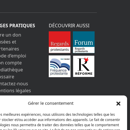
GES PRATIQUES
DÉCOUVRIR AUSSI
ire un don
sées et
rtenaires
de d’emploi
n compte
diathèque
ossaire
ntactez-nous
ntions légales
s informations
Gérer le consentement
rsonnelles et
okies
les meilleures expériences, nous utilisons des technologies telles que les
 stocker et/ou accéder aux informations des appareils. Le fait de consentir
ologies nous permettra de traiter des données telles que le comportement