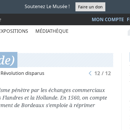
Soutenez Le Musée !
Faire un don
e
MON COMPTE
F
EXPOSITIONS
MÉDIATHÈQUE
de)
12 / 12
 Révolution disparus
tisme pénètre par les échanges commerciaux
les Flandres et la Hollande. En 1560, on compte
lement de Bordeaux s’emploie à réprimer