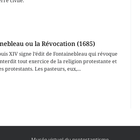
rre civile.
inebleau ou la Révocation (1685)
uis XIV signe l’édit de Fontainebleau qui révoque
 interdit tout exercice de la religion protestante et
s protestants. Les pasteurs, eux,...
Musée virtuel du protestantisme