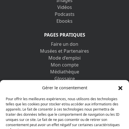
Images
Vidéos
Podcasts
Ebooks
PAGES PRATIQUES
Faire un don
Musées et Partenaires
Mode d’emploi
Mon compte
Médiathèque
Glossaire
Contactez-nous
Gérer le consentement
Mentions légales
Vos informations personnelles et cookies
Pour offrir les meilleures expériences, nous utilisons des technologies
telles que les cookies pour stocker et/ou accéder aux informations des
appareils. Le fait de consentir à ces technologies nous permettra de
DÉCOUVRIR AUSSI
traiter des données telles que le comportement de navigation ou les ID
uniques sur ce site. Le fait de ne pas consentir ou de retirer son
consentement peut avoir un effet négatif sur certaines caractéristiques