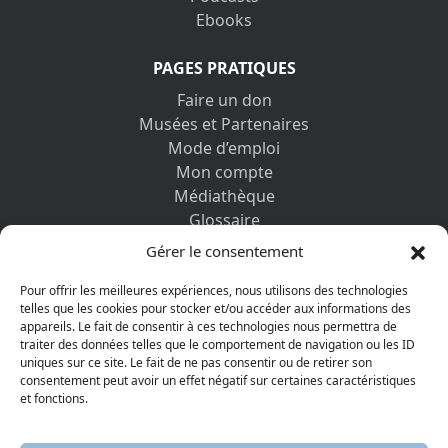
Ebooks
PAGES PRATIQUES
Faire un don
Musées et Partenaires
Mode d’emploi
Mon compte
Médiathèque
Glossaire
Contactez-nous
Gérer le consentement
Mentions légales
Vos informations personnelles et cookies
Pour offrir les meilleures expériences, nous utilisons des technologies
telles que les cookies pour stocker et/ou accéder aux informations des
appareils. Le fait de consentir à ces technologies nous permettra de
DÉCOUVRIR AUSSI
traiter des données telles que le comportement de navigation ou les ID
uniques sur ce site. Le fait de ne pas consentir ou de retirer son
consentement peut avoir un effet négatif sur certaines caractéristiques
et fonctions.