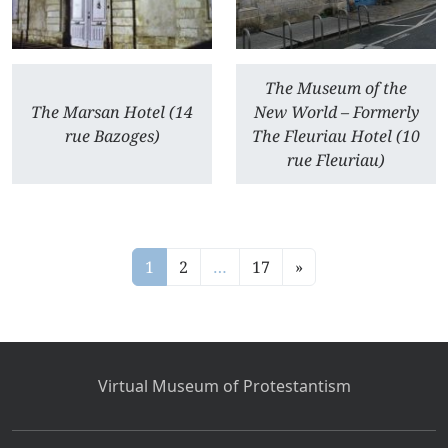
The Museum of the
The Marsan Hotel (14
New World – Formerly
rue Bazoges)
The Fleuriau Hotel (10
rue Fleuriau)
1
2
…
17
»
Virtual Museum of Protestantism