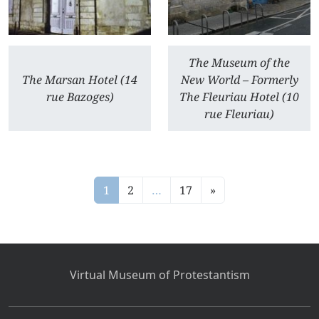
The Museum of the
The Marsan Hotel (14
New World – Formerly
rue Bazoges)
The Fleuriau Hotel (10
rue Fleuriau)
1
2
…
17
»
Virtual Museum of Protestantism