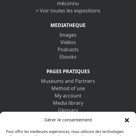
méconnu
> Voir toutes les expositions
MEDIATHEQUE
Images
Vidéos
Podcasts
Ebooks
PAGES PRATIQUES
Museums and Partners
Method of use
My account
Media library
Glossary
Contact us
Gérer le consentement
Legal information
Privacy policy
Pour offrir les meilleures expériences, nous utilisons des technologies