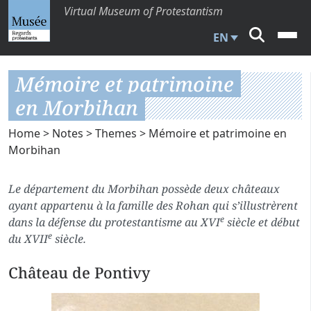
Virtual Museum of Protestantism
EN
Mémoire et patrimoine
en Morbihan
Home
>
Notes
>
Themes
> Mémoire et patrimoine en
Morbihan
Le département du Morbihan possède deux châteaux
ayant appartenu à la famille des Rohan qui s’illustrèrent
e
dans la défense du protestantisme au XVI
siècle et début
e
du XVII
siècle.
Château de Pontivy