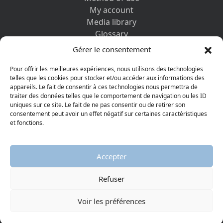
My account
Media library
Glossary
Contact us
Gérer le consentement
Legal information
Privacy policy
Pour offrir les meilleures expériences, nous utilisons des technologies
telles que les cookies pour stocker et/ou accéder aux informations des
appareils. Le fait de consentir à ces technologies nous permettra de
DISCOVER ALSO
traiter des données telles que le comportement de navigation ou les ID
uniques sur ce site. Le fait de ne pas consentir ou de retirer son
consentement peut avoir un effet négatif sur certaines caractéristiques
et fonctions.
Accepter
Refuser
© 2026 Protestant Museum
Visiter la page Facebook
Visiter la page Youtube
Voir les préférences
AGGELOS