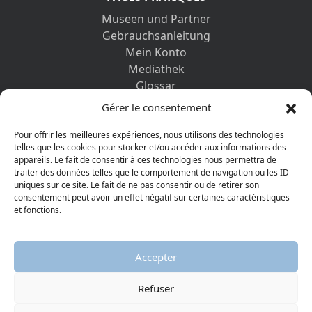
Museen und Partner
Gebrauchsanleitung
Mein Konto
Mediathek
Glossar
Kontaktformular
Gérer le consentement
Impressum
Datenschutz-Bestimmungen
Pour offrir les meilleures expériences, nous utilisons des technologies
telles que les cookies pour stocker et/ou accéder aux informations des
appareils. Le fait de consentir à ces technologies nous permettra de
ENTDECKEN SIE AUCH
traiter des données telles que le comportement de navigation ou les ID
uniques sur ce site. Le fait de ne pas consentir ou de retirer son
consentement peut avoir un effet négatif sur certaines caractéristiques
et fonctions.
Accepter
Refuser
© 2026 Protestantisches Museum
Visiter la page Facebook
Visiter la page Youtube