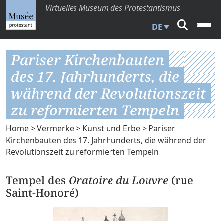
Virtuelles Museum des Protestantismus
DE
Pariser Kirchenbauten
des 17. Jahrhunderts, die
während der Revolutionszeit
zu reformierten Tempeln
Home
>
Vermerke
>
Kunst und Erbe
> Pariser
Kirchenbauten des 17. Jahrhunderts, die während der
Revolutionszeit zu reformierten Tempeln
Tempel des
Oratoire du Louvre
(rue
Saint-Honoré)