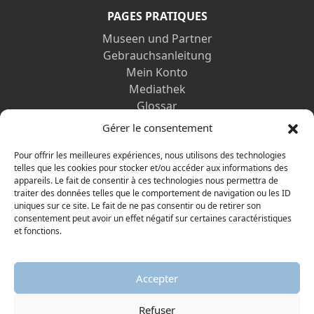
PAGES PRATIQUES
Museen und Partner
Gebrauchsanleitung
Mein Konto
Mediathek
Glossar
Kontaktformular
Gérer le consentement
Impressum
Datenschutz-Bestimmungen
Pour offrir les meilleures expériences, nous utilisons des technologies
telles que les cookies pour stocker et/ou accéder aux informations des
appareils. Le fait de consentir à ces technologies nous permettra de
ENTDECKEN SIE AUCH
traiter des données telles que le comportement de navigation ou les ID
uniques sur ce site. Le fait de ne pas consentir ou de retirer son
consentement peut avoir un effet négatif sur certaines caractéristiques
et fonctions.
Accepter
Refuser