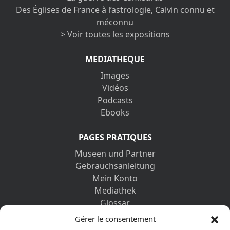
Des Églises de France à l’astrologie, Calvin connu et
méconnu
> Voir toutes les expositions
MEDIATHEQUE
Images
Vidéos
Podcasts
Ebooks
PAGES PRATIQUES
Museen und Partner
Gebrauchsanleitung
Mein Konto
Mediathek
Glossar
Kontaktformular
Gérer le consentement
Impressum