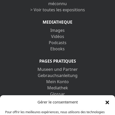
méconnu
> Voir toutes les expositions
MEDIATHEQUE
Images
Vidéos
Podcasts
Ebooks
PAGES PRATIQUES
Museen und Partner
Gebrauchsanleitung
Mein Konto
Mediathek
Glossar
Kontaktformular
Gérer le consentement
Impressum
Datenschutz-Bestimmungen
Pour offrir les meilleures expériences, nous utilisons des technologies