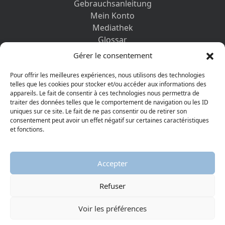
Gebrauchsanleitung
Mein Konto
Mediathek
Glossar
Kontaktformular
Gérer le consentement
Impressum
Datenschutz-Bestimmungen
Pour offrir les meilleures expériences, nous utilisons des technologies
telles que les cookies pour stocker et/ou accéder aux informations des
appareils. Le fait de consentir à ces technologies nous permettra de
ENTDECKEN SIE AUCH
traiter des données telles que le comportement de navigation ou les ID
uniques sur ce site. Le fait de ne pas consentir ou de retirer son
consentement peut avoir un effet négatif sur certaines caractéristiques
et fonctions.
Accepter
Refuser
© 2026 Protestantisches Museum
Visiter la page Facebook
Visiter la page Youtube
Voir les préférences
AGGELOS