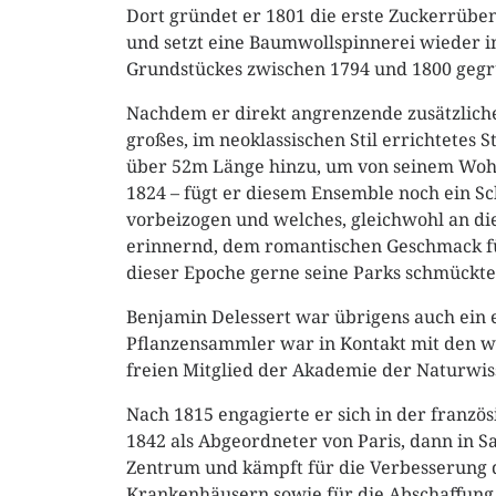
Dort gründet er 1801 die erste Zuckerrüben
und setzt eine Baumwollspinnerei wieder in
Grundstückes zwischen 1794 und 1800 gegr
Nachdem er direkt angrenzende zusätzliche
großes, im neoklassischen Stil errichtetes
über 52m Länge hinzu, um von seinem Wohn
1824 – fügt er diesem Ensemble noch ein S
vorbeizogen und welches, gleichwohl an di
erinnernd, dem romantischen Geschmack fü
dieser Epoche gerne seine Parks schmückte
Benjamin Delessert war übrigens auch ein e
Pflanzensammler war in Kontakt mit den wi
freien Mitglied der Akademie der Naturwis
Nach 1815 engagierte er sich in der französi
1842 als Abgeordneter von Paris, dann in Sa
Zentrum und kämpft für die Verbesserung 
Krankenhäusern sowie für die Abschaffung 