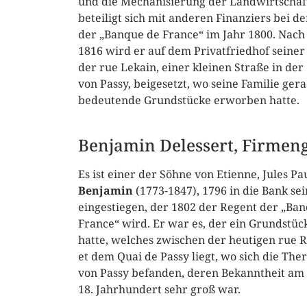
und die Mechanisierung der Landwirtschaft
beteiligt sich mit anderen Finanziers bei 
der „Banque de France“ im Jahr 1800. Nach
1816 wird er auf dem Privatfriedhof seiner 
der rue Lekain, einer kleinen Straße in de
von Passy, beigesetzt, wo seine Familie ger
bedeutende Grundstücke erworben hatte.
Benjamin Delessert, Firmen
Es ist einer der Söhne von Etienne, Jules Pa
Benjamin
(1773-1847), 1796 in die Bank sei
eingestiegen, der 1802 der Regent der „Ba
France“ wird. Er war es, der ein Grundstüc
hatte, welches zwischen der heutigen rue
et dem Quai de Passy liegt, wo sich die Th
von Passy befanden, deren Bekanntheit am
18. Jahrhundert sehr groß war.