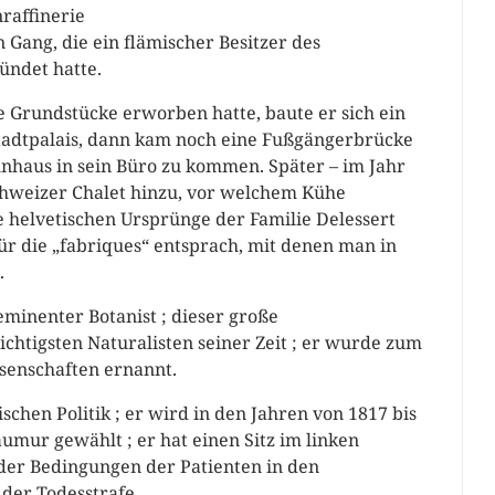
raffinerie
 Gang, die ein flämischer Besitzer des
ündet hatte.
 Grundstücke erworben hatte, baute er sich ein
 Stadtpalais, dann kam noch eine Fußgängerbrücke
haus in sein Büro zu kommen. Später – im Jahr
chweizer Chalet hinzu, vor welchem Kühe
e helvetischen Ursprünge der Familie Delessert
r die „fabriques“ entsprach, mit denen man in
.
minenter Botanist ; dieser große
chtigsten Naturalisten seiner Zeit ; er wurde zum
senschaften ernannt.
schen Politik ; er wird in den Jahren von 1817 bis
umur gewählt ; er hat einen Sitz im linken
der Bedingungen der Patienten in den
der Todesstrafe.