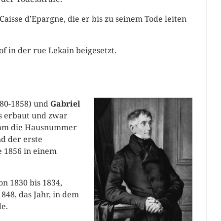
Caisse d’Epargne, die er bis zu seinem Tode leiten
f in der rue Lekain beigesetzt.
780-1858) und
Gabriel
is erbaut und zwar
nahm die Hausnummer
nd der erste
e 1856 in einem
.
n 1830 bis 1834,
1848, das Jahr, in dem
e.