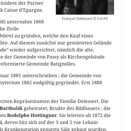
räsident der Pariser
 Caisse d’Epargne.
François Delessert © S.H.P.F.
68) unternahm 1868
ie Zivile
blière
) zu gründen, welche den Kauf eines
bte. Auf diesem zunächst nur gemieteten Gelände
de“ wieder aufgerichtet, nämlich die alte,
 die der Gemeinde von Passy als Kirchengebäude
 reformierte Gemeinde Batignolles.
nuar 1881 unterschrieben ; die Gemeinde von
yterium 1882 endgültig gegründet. Erst 1888
tzten Repräsentanten der Familie Delessert. Die
 Bartholdi
geheiratet, Bruder des Bildhauers ; die
ons
Rodolphe Hottinguer
. Sie leiteten ab 1872 die
i
, deren Sitz sich auf der 3 und 5 rue Lekain
als Krankenstation genutzte Säle gebaut wurden,