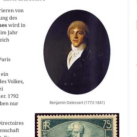
rieren von
ung des
ues
wird in
 im Jahr
eich
Paris
 ein
es Volkes,
ei
er. 1792
eben nur
Benjamin Delessert (1773-1841)
Directoires
enschaft