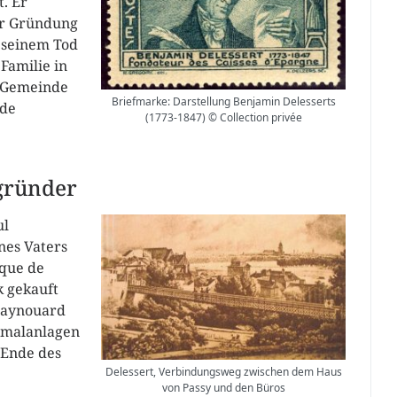
. Er
der Gründung
 seinem Tod
Familie in
r Gemeinde
Briefmarke: Darstellung Benjamin Delesserts
ade
(1773-1847) © Collection privée
gründer
ul
nes Vaters
nque de
k gekauft
 Raynouard
ermalanlagen
 Ende des
Delessert, Verbindungsweg zwischen dem Haus
von Passy und den Büros