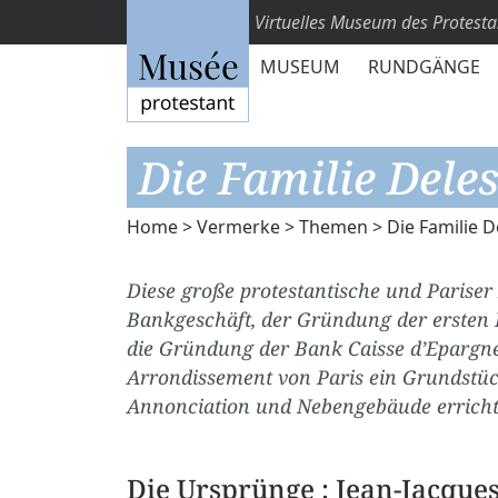
Virtuelles Museum des Protest
MUSEUM
RUNDGÄNGE
Die Familie Deles
Home
>
Vermerke
>
Themen
> Die Familie D
Diese große protestantische und Pariser 
Bankgeschäft, der Gründung der ersten
die Gründung der Bank Caisse d’Epargne
Arrondissement von Paris ein Grundstück
Annonciation und Nebengebäude erricht
Die Ursprünge : Jean-Jacque