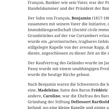
François, Bankier wie sein Vater, war der P
Handelskammer und der Präsident der Bank
Der Sohn von François,
Benjamin
(1817-18
zusammen mit seinem Vater die Initiative, d
Immobiliengesellschaft (
Société civile immo
Grundstückes auf der rue Cortambert erlau
wurde ein „provisorisches, tragbares Gebäu
stillgelegte Kapelle von der avenue Rapp,
diente, angeschlossen zu dieser Zeit an die
Der Kaufvertrag des Geländes wurde im Ja
Passy wurde mit einem unabhängigen Presb
wurde die heutige Kirche gebaut.
Nach Benjamin waren die Schwestern die le
eine,
Madeleine
, hatte den Baron
Frédéric
andere,
Caroline
, war die Ehefrau des Bar
Gründung der Stiftung
Dellessert Barthold
befand, wo eine kleine Kapelle und einige 