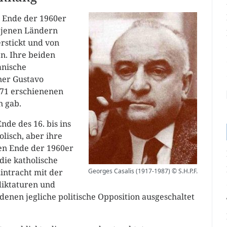
n Ende der 1960er
n jenen Ländern
erstickt und von
en. Ihre beiden
anische
ner Gustavo
971 erschienenen
 gab.
de des 16. bis ins
olisch, aber ihre
gen Ende der 1960er
ie katholische
Eintracht mit der
Georges Casalis (1917-1987) © S.H.P.F.
rdiktaturen und
denen jegliche politische Opposition ausgeschaltet