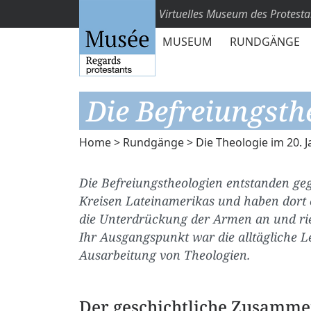
Virtuelles Museum des Protest
MUSEUM
RUNDGÄNGE
Die Befreiungsth
Home
>
Rundgänge
>
Die Theologie im 20. 
Die Befreiungstheologien entstanden ge
Kreisen Lateinamerikas und haben dort e
die Unterdrückung der Armen an und ri
Ihr Ausgangspunkt war die alltägliche L
Ausarbeitung von Theologien.
Der geschichtliche Zusamm