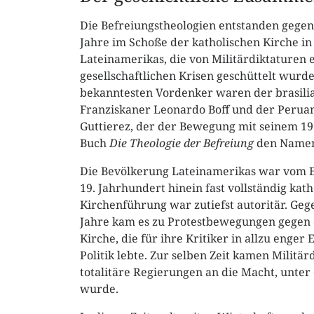
Die Befreiungstheologien entstanden gege
Jahre im Schoße der katholischen Kirche i
Lateinamerikas, die von Militärdiktaturen 
gesellschaftlichen Krisen geschüttelt wurd
bekanntesten Vordenker waren der brasili
Franziskaner Leonardo Boff und der Perua
Guttierez, der der Bewegung mit seinem 1
Buch
Die Theologie der Befreiung
den Namen
Die Bevölkerung Lateinamerikas war vom En
19. Jahrhundert hinein fast vollständig kath
Kirchenführung war zutiefst autoritär. Ge
Jahre kam es zu Protestbewegungen gegen d
Kirche, die für ihre Kritiker in allzu enger 
Politik lebte. Zur selben Zeit kamen Militä
totalitäre Regierungen an die Macht, unter 
wurde.