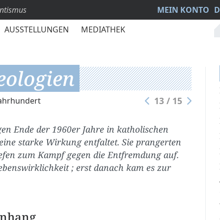
antismus
MEIN KONTO
D
AUSSTELLUNGEN
MEDIATHEK
eologien
13 / 15
Jahrhundert
gen Ende der 1960er Jahre in katholischen
ine starke Wirkung entfaltet. Sie prangerten
efen zum Kampf gegen die Entfremdung auf.
ebenswirklichkeit ; erst danach kam es zur
enhang