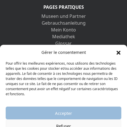
PAGES PRATIQUES
Museen und Partner
Gebrauchsanleitung
Mein Konto
Mediathek
Glossar
Kontaktformular
Gérer le consentement
Impressum
Datenschutz-Bestimmungen
Pour offrir les meilleures expériences, nous utilisons des technologies
telles que les cookies pour stocker et/ou accéder aux informations des
appareils. Le fait de consentir à ces technologies nous permettra de
ENTDECKEN SIE AUCH
traiter des données telles que le comportement de navigation ou les ID
uniques sur ce site. Le fait de ne pas consentir ou de retirer son
consentement peut avoir un effet négatif sur certaines caractéristiques
et fonctions.
Accepter
Refuser