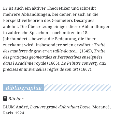
Er ist auch ein aktiver Theoretiker und schreibt
mehrere Abhandlungen, bei denen er sich an die
Perspektivetheorien des Geometers Desargues
anlehnt. Die Übersetzung einiger dieser Abhandlungen
in zahlreiche Sprachen – noch mitten im 18.
Jahrhundert – beweist die Bedeutung, die ihnen
zuerkannt wird. Insbesondere seien erwährt :
Traité
des manières de graver en taille-douce…
(1645),
Traité
des pratiques géométrales et Perspectives enseignées
dans l’Académie royale
(1665),
Le Peintre converty aux
précises et universelles règles de son art
(1667).
Bibliographie
Bücher
BLUM André,
L’œuvre gravé d’Abraham Bosse
, Morancé,
Paris, 1924