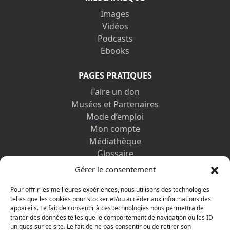
Images
Vidéos
Podcasts
Ebooks
PAGES PRATIQUES
Faire un don
Musées et Partenaires
Mode d’emploi
Mon compte
Médiathèque
Glossaire
Contactez-nous
Gérer le consentement
Mentions légales
Vos informations personnelles et cookies
Pour offrir les meilleures expériences, nous utilisons des technologies
telles que les cookies pour stocker et/ou accéder aux informations des
appareils. Le fait de consentir à ces technologies nous permettra de
DÉCOUVRIR AUSSI
traiter des données telles que le comportement de navigation ou les ID
uniques sur ce site. Le fait de ne pas consentir ou de retirer son