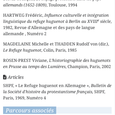
allemands (1652-1809)
, Toulouse, 1994
HARTWEG Frédéric,
Influence culturelle et intégration
e
linguistique du refuge huguenot à Berlin au XVIII
siècle
,
1982, Revue d'Allemagne et des pays de langue
allemande , Numéro 2
MAGDELAINE Michelle et THADDEN Rudolf von (dir.),
Le Refuge huguenot
, Colin, Paris, 1985
ROSEN-PREST Viviane,
L’historiographie des huguenots
en Prusse au temps des Lumières
, Champion, Paris, 2002
Articles
SHPF, « Le Refuge huguenot en Allemagne »,
Bulletin de
la Société d'histoire du protestantisme français,
SHPF,
Paris, 1969, Numéro 4
Parcours associés