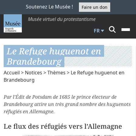
Soutenez Le Musée !
Faire un don
Musée virtuel du protestantisme
FR
Le Refuge huguenot en
Brandebourg
Accueil
>
Notices
>
Thèmes
> Le Refuge huguenot en
Brandebourg
Par l’Édit de Potsdam de 1685 le prince électeur de
Brandebourg attire un très grand nombre des huguenots
réfugiés en Allemagne.
Le flux des réfugiés vers l’Allemagne