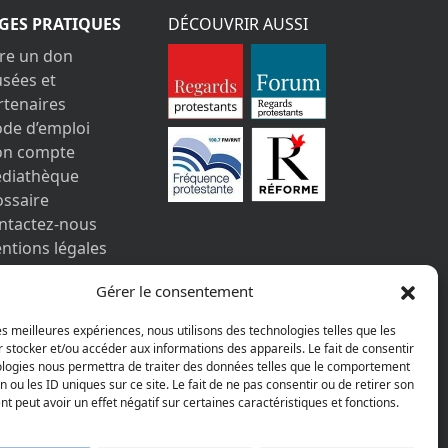
GES PRATIQUES
DÉCOUVRIR AUSSI
ire un don
sées et
rtenaires
de d’emploi
n compte
diathèque
ossaire
ntactez-nous
ntions légales
s informations
Gérer le consentement
rsonnelles et
okies
les meilleures expériences, nous utilisons des technologies telles que les
 stocker et/ou accéder aux informations des appareils. Le fait de consentir
ologies nous permettra de traiter des données telles que le comportement
n ou les ID uniques sur ce site. Le fait de ne pas consentir ou de retirer son
 peut avoir un effet négatif sur certaines caractéristiques et fonctions.