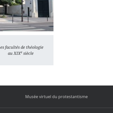
es facultés de théologie
e
au XIX
siècle
Musée virtuel du protestantisme