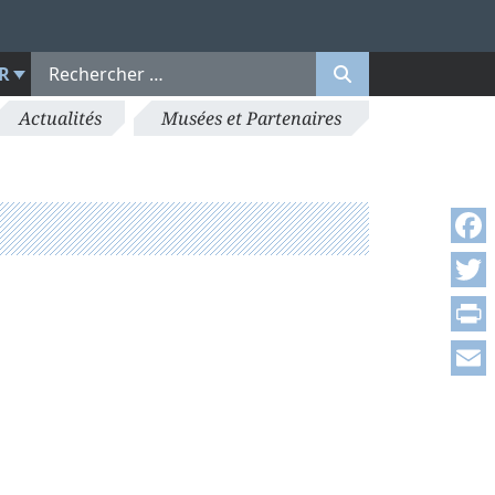
R
Actualités
Musées et Partenaires
Face
Twitt
Print
Emai