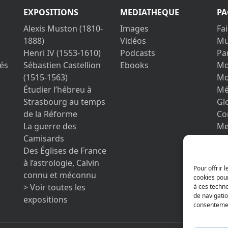
EXPOSITIONS
MEDIATHEQUE
PA
Alexis Muston (1810-
Images
Fa
1888)
Vidéos
Mu
Henri IV (1553-1610)
Podcasts
Pa
és
Sébastien Castellion
Ebooks
Mo
(1515-1563)
Mo
Étudier l’hébreu à
Mé
Strasbourg au temps
Gl
de la Réforme
Co
La guerre des
Me
Camisards
Vo
Des Églises de France
pe
à l’astrologie, Calvin
co
Pour offrir 
connu et méconnu
cookies pour
> Voir toutes les
à ces techn
de navigatio
expositions
consentement