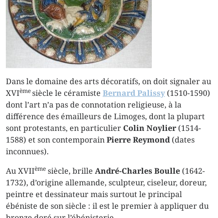
Dans le domaine des arts décoratifs, on doit signaler au
ème
XVI
siècle le céramiste
Bernard Palissy
(1510-1590)
dont l’art n’a pas de connotation religieuse, à la
différence des émailleurs de Limoges, dont la plupart
sont protestants, en particulier
Colin Noylier
(1514-
1588) et son contemporain
Pierre Reymond
(dates
inconnues).
ème
Au XVII
siècle, brille
André-Charles Boulle
(1642-
1732), d’origine allemande, sculpteur, ciseleur, doreur,
peintre et dessinateur mais surtout le principal
ébéniste de son siècle : il est le premier à appliquer du
bronze doré sur l’ébénisterie.