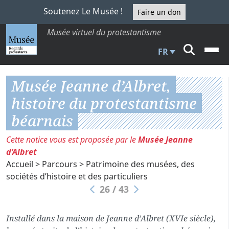
Soutenez Le Musée !
Faire un don
Musée virtuel du protestantisme
FR
Musée Jeanne d’Albret,
histoire du protestantisme
béarnais
Cette notice vous est proposée par le
Musée Jeanne
d’Albret
Accueil
>
Parcours
>
Patrimoine des musées, des
sociétés d’histoire et des particuliers
26 / 43
Installé dans la maison de Jeanne d’Albret (XVIe siècle),