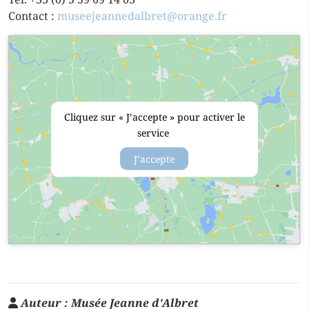
Contact :
museejeannedalbret@orange.fr
Cliquez sur « J’accepte » pour activer le
service
J’accepte
Auteur :
Musée Jeanne d'Albret