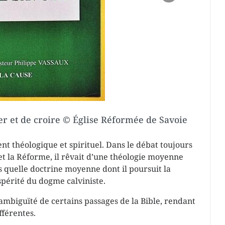
ter et de croire © Eglise Réformée de Savoie
ter et de croire © Église Réformée de Savoie
nt théologique et spirituel. Dans le débat toujours
 et la Réforme, il rêvait d’une théologie moyenne
is quelle doctrine moyenne dont il poursuit la
spérité du dogme calviniste.
’ambiguïté de certains passages de la Bible, rendant
fférentes.