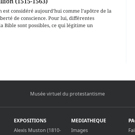
llion (1515-1563)
n est considéré aujourd’hui comme l’apôtre de la
iberté de conscience. Pour lui, différentes
a Bible sont possibles, ce qui légitime un
Musée virtuel du protestantisme
EXPOSITIONS
MEDIATHEQUE
PA
Alexis Muston (1810-
Images
Fa