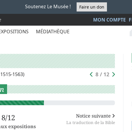
Soutenez Le Musée !
Faire un don
e
MON COMPTE
F
EXPOSITIONS
MÉDIATHÈQUE
8 / 12
(1515-1563)
on
8/12
Notice suivante
La traduction de la Bible
aux expositions