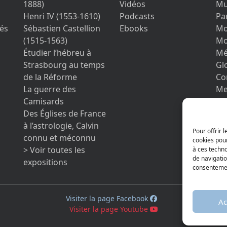
1888)
Vidéos
Mu
Henri IV (1553-1610)
Podcasts
Pa
és
Sébastien Castellion
Ebooks
Mo
(1515-1563)
Mo
Étudier l’hébreu à
Mé
Strasbourg au temps
Gl
de la Réforme
Co
La guerre des
Me
Camisards
Vo
Des Églises de France
pe
à l’astrologie, Calvin
co
Pour offrir 
connu et méconnu
cookies pour
> Voir toutes les
à ces techn
de navigatio
expositions
consentement
Visiter la page Facebook
Ac
Visiter la page Youtube