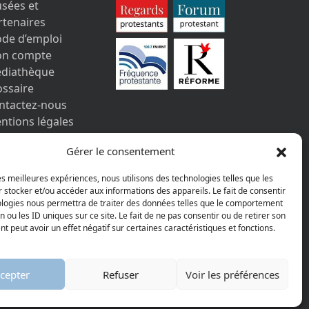
sées et
rtenaires
de d’emploi
n compte
diathèque
ossaire
ntactez-nous
ntions légales
s informations
Gérer le consentement
rsonnelles et
okies
les meilleures expériences, nous utilisons des technologies telles que les
 stocker et/ou accéder aux informations des appareils. Le fait de consentir
ologies nous permettra de traiter des données telles que le comportement
n ou les ID uniques sur ce site. Le fait de ne pas consentir ou de retirer son
 peut avoir un effet négatif sur certaines caractéristiques et fonctions.
AGGELOS
cepter
Refuser
Voir les préférences