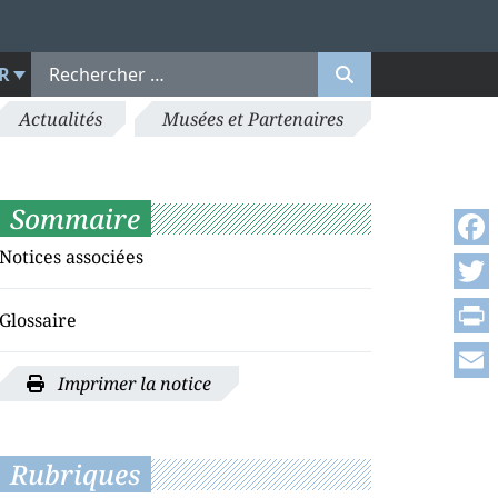
R
Actualités
Musées et Partenaires
Sommaire
Notices associées
Face
Twitt
Glossaire
Print
Imprimer la notice
Emai
Rubriques