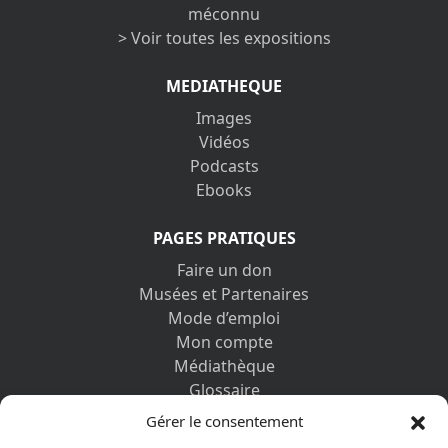
méconnu
> Voir toutes les expositions
MEDIATHEQUE
Images
Vidéos
Podcasts
Ebooks
PAGES PRATIQUES
Faire un don
Musées et Partenaires
Mode d’emploi
Mon compte
Médiathèque
Glossaire
Contactez-nous
Gérer le consentement
Mentions légales