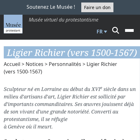
Soutenez Le Musée !
Faire un don
Musée virtuel du protestantisme
FR
Ligier Richier (vers 1500-1567)
Accueil
>
Notices
>
Personnalités
> Ligier Richier
(vers 1500-1567)
e
Sculpteur né en Lorraine au début du XVI
siècle dans un
milieu d’artisans d’art, Ligier Richier est sollicité par
d’importants commanditaires. Ses œuvres jouissent déjà
de son vivant d’une grande notoriété. Converti au
protestantisme, il se réfugie
à Genève où il meurt.