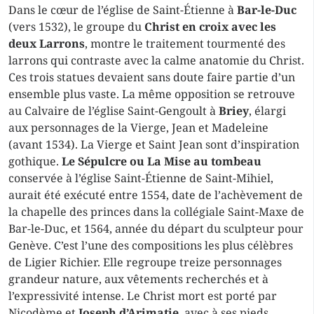
Dans le cœur de l’église de Saint-Étienne à
Bar-le-Duc
(vers 1532), le groupe du
Christ en croix avec les
deux Larrons
, montre le traitement tourmenté des
larrons qui contraste avec la calme anatomie du Christ.
Ces trois statues devaient sans doute faire partie d’un
ensemble plus vaste. La même opposition se retrouve
au Calvaire de l’église Saint-Gengoult à
Briey
, élargi
aux personnages de la Vierge, Jean et Madeleine
(avant 1534). La Vierge et Saint Jean sont d’inspiration
gothique.
Le Sépulcre ou La Mise au tombeau
conservée à l’église Saint-Étienne de Saint-Mihiel,
aurait été exécuté entre 1554, date de l’achèvement de
la chapelle des princes dans la collégiale Saint-Maxe de
Bar-le-Duc, et 1564, année du départ du sculpteur pour
Genève. C’est l’une des compositions les plus célèbres
de Ligier Richier. Elle regroupe treize personnages
grandeur nature, aux vêtements recherchés et à
l’expressivité intense. Le Christ mort est porté par
Nicodème et
Joseph d’Arimatie
, avec à ses pieds