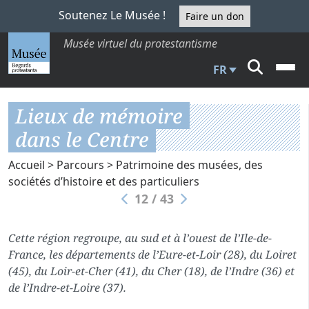
Soutenez Le Musée !
Faire un don
Musée virtuel du protestantisme
FR
Lieux de mémoire
dans le Centre
Accueil
>
Parcours
>
Patrimoine des musées, des
sociétés d’histoire et des particuliers
12 / 43
Cette région regroupe, au sud et à l’ouest de l’Ile-de-
France, les départements de l’Eure-et-Loir (28), du Loiret
(45), du Loir-et-Cher (41), du Cher (18), de l’Indre (36) et
de l’Indre-et-Loire (37).