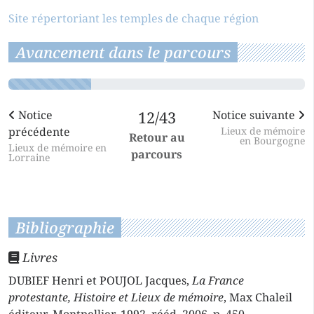
Site répertoriant les temples de chaque région
Avancement dans le parcours
Notice
12/43
Notice suivante
précédente
Lieux de mémoire
Retour au
en Bourgogne
Lieux de mémoire en
parcours
Lorraine
Bibliographie
Livres
DUBIEF Henri et POUJOL Jacques,
La France
protestante, Histoire et Lieux de mémoire
, Max Chaleil