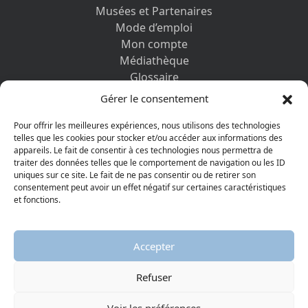
Musées et Partenaires
Mode d’emploi
Mon compte
Médiathèque
Glossaire
Contactez-nous
Gérer le consentement
Mentions légales
Vos informations personnelles et cookies
Pour offrir les meilleures expériences, nous utilisons des technologies
telles que les cookies pour stocker et/ou accéder aux informations des
appareils. Le fait de consentir à ces technologies nous permettra de
DÉCOUVRIR AUSSI
traiter des données telles que le comportement de navigation ou les ID
uniques sur ce site. Le fait de ne pas consentir ou de retirer son
consentement peut avoir un effet négatif sur certaines caractéristiques
et fonctions.
Accepter
Refuser
© 2026 Musée protestant
Visiter la page Facebook
Visiter la page Youtube
Voir les préférences