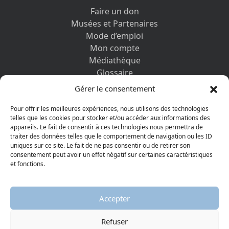
Faire un don
Musées et Partenaires
Mode d’emploi
Mon compte
Médiathèque
Glossaire
Contactez-nous
Gérer le consentement
Mentions légales
Vos informations personnelles et cookies
Pour offrir les meilleures expériences, nous utilisons des technologies
telles que les cookies pour stocker et/ou accéder aux informations des
appareils. Le fait de consentir à ces technologies nous permettra de
DÉCOUVRIR AUSSI
traiter des données telles que le comportement de navigation ou les ID
uniques sur ce site. Le fait de ne pas consentir ou de retirer son
consentement peut avoir un effet négatif sur certaines caractéristiques
et fonctions.
Accepter
Refuser
© 2026 Musée protestant