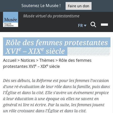
Soutenez Le Musée !
Faire un don
Musée virtuel du protestantisme
FR
Rôle des femmes protestantes
e
e
XVI
– XIX
siècle
Accueil
>
Notices
>
Thèmes
> Rôle des femmes
e
e
protestantes XVI
– XIX
siècle
Dès ses débuts, la Réforme est pour les femmes l’occasion
d’une ré-évaluation de leur rôle dans la famille, puis dans
l’Église et dans la cité. Elle s’avère un événement propice
à leur éducation à une époque où elles ne savent en
général ni lire ni écrire. Par la suite, les femmes jouent
un rôle croissant dans l’Église et dans la cité.