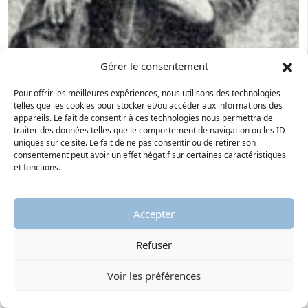
Gérer le consentement
Les Réveils
Les Réveils du XIXe siècle s’inscrivent dans le contexte
Pour offrir les meilleures expériences, nous utilisons des technologies
telles que les cookies pour stocker et/ou accéder aux informations des
du romantisme. Ils mettent en place une piété plus
appareils. Le fait de consentir à ces technologies nous permettra de
existentielle et sentimentale, « réveillée » par rapport
traiter des données telles que le comportement de navigation ou les ID
à une foi jugée affadie ou routinière.
uniques sur ce site. Le fait de ne pas consentir ou de retirer son
consentement peut avoir un effet négatif sur certaines caractéristiques
et fonctions.
Sommaire
Accepter
La Réforme permet aux femmes de s'affirmer
Les femmes s'affranchissent
Refuser
Marguerite d'Angoulême (1492-1549)
Voir les préférences
Renée de France (1510-1575)
Isabeau d'Albret (1513-1560)