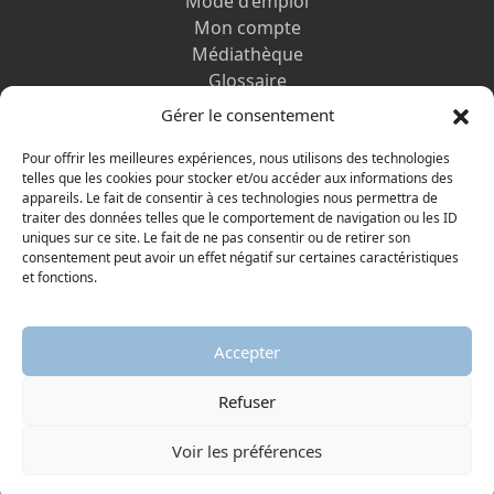
Mode d’emploi
Mon compte
Médiathèque
Glossaire
Contactez-nous
Gérer le consentement
Mentions légales
Vos informations personnelles et cookies
Pour offrir les meilleures expériences, nous utilisons des technologies
telles que les cookies pour stocker et/ou accéder aux informations des
appareils. Le fait de consentir à ces technologies nous permettra de
DÉCOUVRIR AUSSI
traiter des données telles que le comportement de navigation ou les ID
uniques sur ce site. Le fait de ne pas consentir ou de retirer son
consentement peut avoir un effet négatif sur certaines caractéristiques
et fonctions.
Accepter
Refuser
© 2026 Musée protestant
Visiter la page Facebook
Visiter la page Youtube
Voir les préférences
AGGELOS