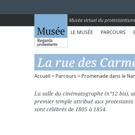
Musée virtuel du protestantism
LE MUSÉE
PARCOURS
La rue des Carmé
Accueil
>
Parcours
>
Promenade dans le Nan
La salle du cinématographe (n°12 bis), a
premier temple attribué aux protestants
sont célébrés de 1805 à 1854.