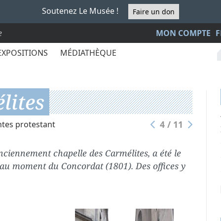
Soutenez Le Musée !
Faire un don
e
MON COMPTE
F
EXPOSITIONS
MÉDIATHÈQUE
lites
4 / 11
tes protestant
nciennement chapelle des Carmélites, a été le
 au moment du Concordat (1801). Des offices y