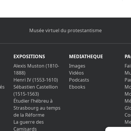
Musée virtuel du protestantisme
EXPOSITIONS
MEDIATHEQUE
PA
Alexis Muston (1810-
Images
Fa
1888)
Vidéos
Mu
Henri IV (1553-1610)
Podcasts
Pa
és
Sébastien Castellion
Ebooks
Mo
(1515-1563)
Mo
Étudier l’hébreu à
Mé
Strasbourg au temps
Gl
de la Réforme
Co
La guerre des
Me
Camisards
Vo