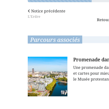
Notice précédente
L’Erdre
Retou
Parcours associés
Promenade dans
Une promenade dans
et cartes pour mie
le Musée protestant