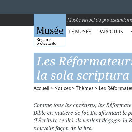
Musée virtuel du protestantism
LE MUSÉE
PARCOURS
Les Réformateurs 
la sola scriptura
Accueil
>
Notices
>
Thèmes
> Les Réformateur
Comme tous les chrétiens, les Réformateu
Bible en matière de foi. En affirmant le 
(l’Écriture seule), ils veulent dégager la 
nouvelle façon de la lire.