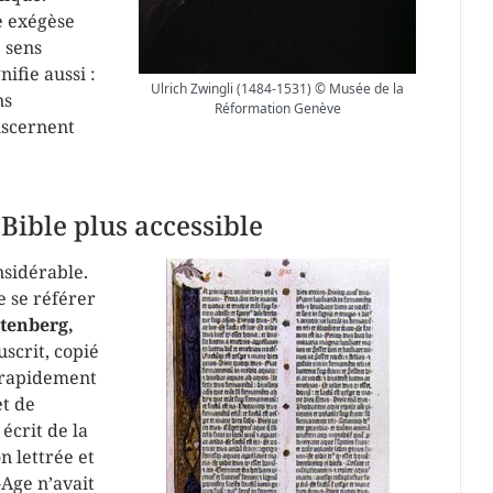
e exégèse
 sens
nifie aussi :
Ulrich Zwingli (1484-1531) © Musée de la
ns
Réformation Genève
iscernent
 Bible plus accessible
nsidérable.
e se référer
tenberg,
uscrit, copié
s rapidement
et de
écrit de la
n lettrée et
Age n’avait