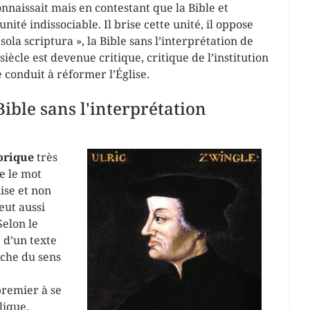
onnaissait mais en contestant que la Bible et
nité indissociable. Il brise cette unité, il oppose
« sola scriptura », la Bible sans l’interprétation de
siècle est devenue critique, critique de l’institution
e conduit à réformer l’Église.
Bible sans l'interprétation
orique
très
e le mot
lise et non
eut aussi
Selon le
e d’un texte
rche du sens
premier à se
lique.