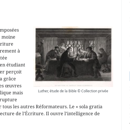
 imposées
e moine
riture
irement à
ntée
 en étudiant
er perçoit
 la grâce
des œuvres
Luther, étude de la Bible © Collection privée
lique mais
 rupture
r tous les autres Réformateurs. Le « sola gratia
cture de l’Écriture. Il ouvre l’intelligence de