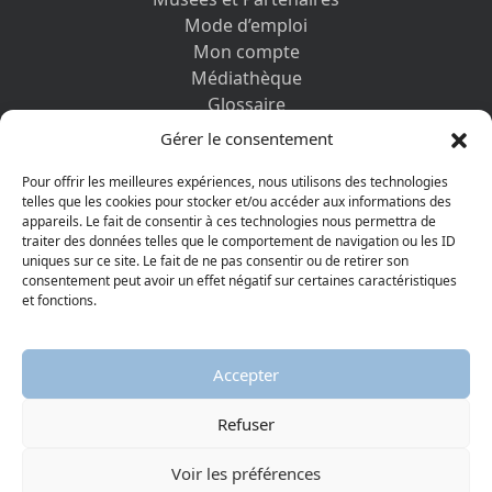
Mode d’emploi
Mon compte
Médiathèque
Glossaire
Contactez-nous
Gérer le consentement
Mentions légales
Vos informations personnelles et cookies
Pour offrir les meilleures expériences, nous utilisons des technologies
telles que les cookies pour stocker et/ou accéder aux informations des
appareils. Le fait de consentir à ces technologies nous permettra de
DÉCOUVRIR AUSSI
traiter des données telles que le comportement de navigation ou les ID
uniques sur ce site. Le fait de ne pas consentir ou de retirer son
consentement peut avoir un effet négatif sur certaines caractéristiques
et fonctions.
Accepter
Refuser
© 2026 Musée protestant
Visiter la page Facebook
Visiter la page Youtube
Voir les préférences