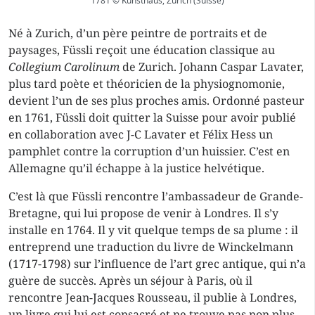
1781 © Kunsthaus, Zurich (Suisse)
Né à Zurich, d’un père peintre de portraits et de
paysages, Füssli reçoit une éducation classique au
Collegium Carolinum
de Zurich. Johann Caspar Lavater,
plus tard poète et théoricien de la physiognomonie,
devient l’un de ses plus proches amis. Ordonné pasteur
en 1761, Füssli doit quitter la Suisse pour avoir publié
en collaboration avec J-C Lavater et Félix Hess un
pamphlet contre la corruption d’un huissier. C’est en
Allemagne qu’il échappe à la justice helvétique.
C’est là que Füssli rencontre l’ambassadeur de Grande-
Bretagne, qui lui propose de venir à Londres. Il s’y
installe en 1764. Il y vit quelque temps de sa plume : il
entreprend une traduction du livre de Winckelmann
(1717-1798) sur l’influence de l’art grec antique, qui n’a
guère de succès. Après un séjour à Paris, où il
rencontre Jean-Jacques Rousseau, il publie à Londres,
un livre qui lui est consacré et ne trouve pas non plus