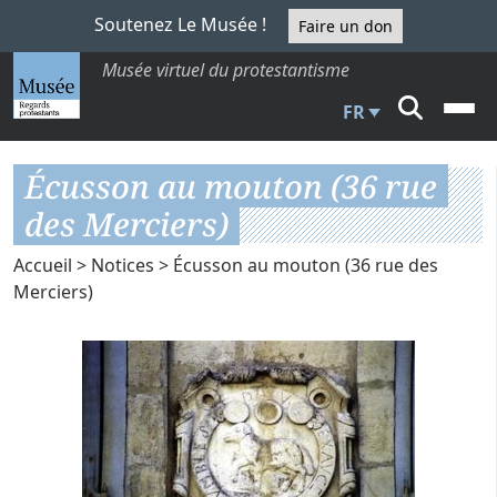
Soutenez Le Musée !
Faire un don
Musée virtuel du protestantisme
FR
Écusson au mouton (36 rue
des Merciers)
Accueil
>
Notices
> Écusson au mouton (36 rue des
Merciers)