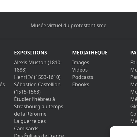
Musée virtuel du protestantisme
EXPOSITIONS
MEDIATHEQUE
PA
Alexis Muston (1810-
Images
Fa
1888)
Vidéos
Mu
Henri IV (1553-1610)
Podcasts
Pa
és
Sébastien Castellion
Ebooks
Mo
(1515-1563)
Mo
Étudier l’hébreu à
Mé
Strasbourg au temps
Gl
de la Réforme
Co
La guerre des
Me
Camisards
Vo
Des Églises de France
pe