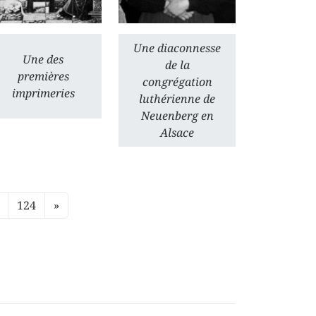
Une diaconnesse
Une des
de la
premières
congrégation
imprimeries
luthérienne de
Neuenberg en
Alsace
124
»