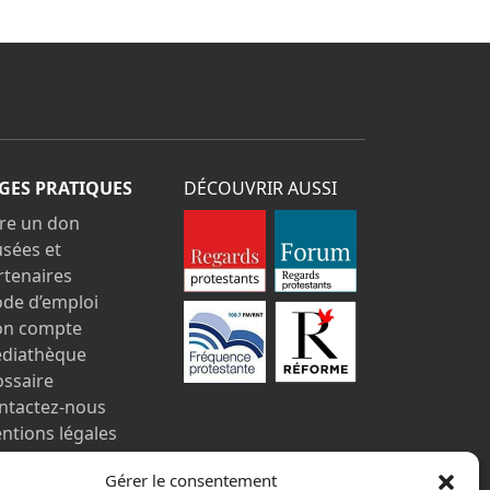
GES PRATIQUES
DÉCOUVRIR AUSSI
ire un don
sées et
rtenaires
de d’emploi
n compte
diathèque
ossaire
ntactez-nous
ntions légales
s informations
Gérer le consentement
rsonnelles et