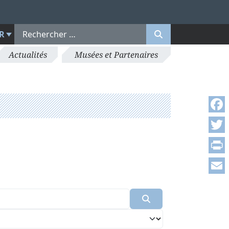
R
Actualités
Musées et Partenaires
Face
Twitt
Print
Emai