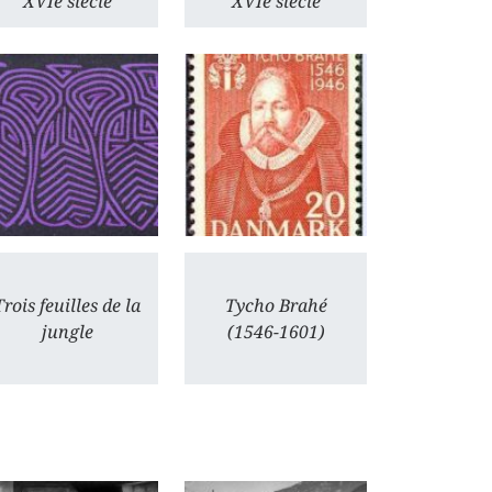
XVIe siècle
XVIe siècle
Trois feuilles de la
Tycho Brahé
jungle
(1546-1601)