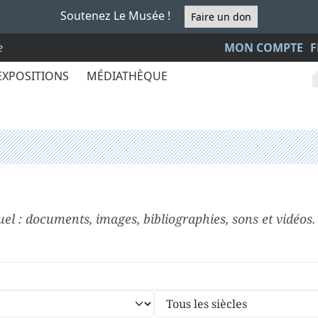
Soutenez Le Musée !
Faire un don
e
MON COMPTE
F
EXPOSITIONS
MÉDIATHÈQUE
el : documents, images, bibliographies, sons et vidéos.