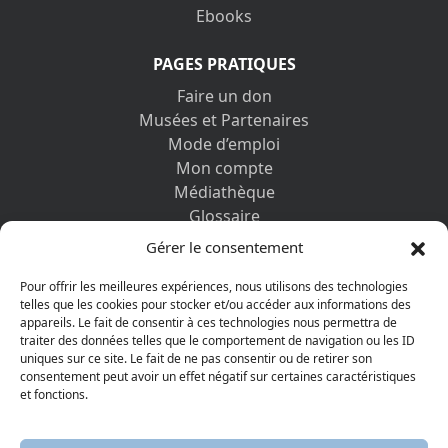
Ebooks
PAGES PRATIQUES
Faire un don
Musées et Partenaires
Mode d’emploi
Mon compte
Médiathèque
Glossaire
Contactez-nous
Gérer le consentement
Mentions légales
Vos informations personnelles et cookies
Pour offrir les meilleures expériences, nous utilisons des technologies
telles que les cookies pour stocker et/ou accéder aux informations des
appareils. Le fait de consentir à ces technologies nous permettra de
DÉCOUVRIR AUSSI
traiter des données telles que le comportement de navigation ou les ID
uniques sur ce site. Le fait de ne pas consentir ou de retirer son
consentement peut avoir un effet négatif sur certaines caractéristiques
et fonctions.