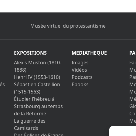
Musée virtuel du protestantisme
EXPOSITIONS
MEDIATHEQUE
PA
Alexis Muston (1810-
Images
Fa
1888)
Vidéos
Mu
Henri IV (1553-1610)
Podcasts
Pa
és
Sébastien Castellion
Ebooks
Mo
(1515-1563)
Mo
Étudier l’hébreu à
Mé
Strasbourg au temps
Gl
de la Réforme
Co
La guerre des
Me
Camisards
Vo
Des Églises de France
pe