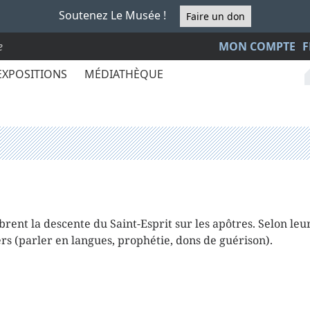
Soutenez Le Musée !
Faire un don
e
MON COMPTE
F
EXPOSITIONS
MÉDIATHÈQUE
brent la descente du Saint-Esprit sur les apôtres. Selon leur
rs (parler en langues, prophétie, dons de guérison).