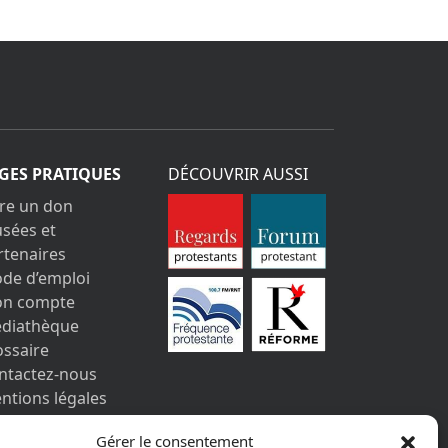
GES PRATIQUES
DÉCOUVRIR AUSSI
ire un don
sées et
rtenaires
de d’emploi
n compte
diathèque
ossaire
ntactez-nous
ntions légales
s informations
Gérer le consentement
rsonnelles et