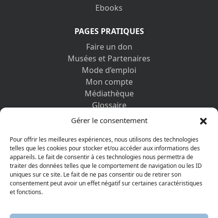
Ebooks
PAGES PRATIQUES
Faire un don
Musées et Partenaires
Mode d’emploi
Mon compte
Médiathèque
Glossaire
Contactez-nous
Gérer le consentement
Mentions légales
Vos informations personnelles et cookies
Pour offrir les meilleures expériences, nous utilisons des technologies
telles que les cookies pour stocker et/ou accéder aux informations des
appareils. Le fait de consentir à ces technologies nous permettra de
DÉCOUVRIR AUSSI
traiter des données telles que le comportement de navigation ou les ID
uniques sur ce site. Le fait de ne pas consentir ou de retirer son
consentement peut avoir un effet négatif sur certaines caractéristiques
et fonctions.