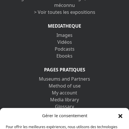
méconnu
> Voir toutes les expositions
MEDIATHEQUE
Images
Vidéos
Podcasts
Ebooks
PAGES PRATIQUES
Museums and Partners
Method of use
My account
Media library
Glossary
Contact us
Gérer le consentement
Legal information
Privacy policy
Pour offrir les meilleures expériences, nous utilisons des technologies