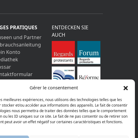
GES PRATIQUES
ENTDECKEN SIE
AUCH
seen und Partner
brauchsanleitung
in Konto
diathek
ossar
ntaktformular
pressum
Gérer le consentement
tenschutz-
stimmungen
les meilleures expériences, nous utilisons des technologies telles que les
 stocker et/ou accéder aux informations des appareils. Le fait de consentir
ologies nous permettra de traiter des données telles que le comportement
n ou les ID uniques sur ce site. Le fait de ne pas consentir ou de retirer son
 peut avoir un effet négatif sur certaines caractéristiques et fonctions.