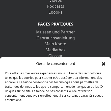
Vidéos
Podcasts
Ebooks
PAGES PRATIQUES
Museen und Partner
Gebrauchsanleitung
Mein Konto
Mediathek
Glossar
Kontaktformular
Gérer le consentement
Impressum
Datenschutz-Bestimmungen
Pour offrir les meilleures expériences, nous utilisons des technologies
telles que les cookies pour stocker et/ou accéder aux informations des
appareils. Le fait de consentir à ces technologies nous permettra de
ENTDECKEN SIE AUCH
traiter des données telles que le comportement de navigation ou les ID
uniques sur ce site. Le fait de ne pas consentir ou de retirer son
consentement peut avoir un effet négatif sur certaines caractéristiques
et fonctions.