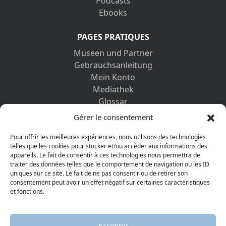
Podcasts
Ebooks
PAGES PRATIQUES
Museen und Partner
Gebrauchsanleitung
Mein Konto
Mediathek
Glossar
Kontaktformular
Gérer le consentement
Impressum
Datenschutz-Bestimmungen
Pour offrir les meilleures expériences, nous utilisons des technologies
telles que les cookies pour stocker et/ou accéder aux informations des
appareils. Le fait de consentir à ces technologies nous permettra de
ENTDECKEN SIE AUCH
traiter des données telles que le comportement de navigation ou les ID
uniques sur ce site. Le fait de ne pas consentir ou de retirer son
consentement peut avoir un effet négatif sur certaines caractéristiques
et fonctions.
Accepter