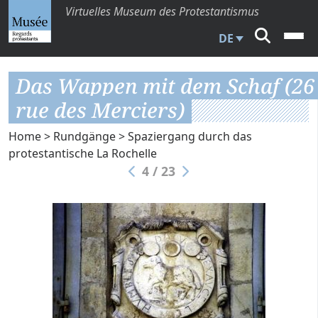
Virtuelles Museum des Protestantismus
DE
Das Wappen mit dem Schaf (26
rue des Merciers)
Home
>
Rundgänge
>
Spaziergang durch das
protestantische La Rochelle
4 / 23