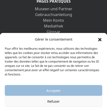
PAGES PRATIQUES
Museen und Partner
Gebrauchsanleitung
Mein Konto
Mediathek
Glossar
Kontaktformular
Gérer le consentement
Impressum
Datenschutz-Bestimmungen
Pour offrir les meilleures expériences, nous utilisons des technologies
telles que les cookies pour stocker et/ou accéder aux informations des
appareils. Le fait de consentir à ces technologies nous permettra de
ENTDECKEN SIE AUCH
traiter des données telles que le comportement de navigation ou les ID
uniques sur ce site. Le fait de ne pas consentir ou de retirer son
consentement peut avoir un effet négatif sur certaines caractéristiques
et fonctions.
Accepter
Refuser
© 2026 Protestantisches Museum