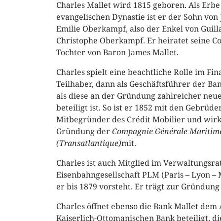
Charles Mallet wird 1815 geboren. Als Erbe
evangelischen Dynastie ist er der Sohn von 
Emilie Oberkampf, also der Enkel von Guil
Christophe Oberkampf. Er heiratet seine Co
Tochter von Baron James Mallet.
Charles spielt eine beachtliche Rolle im Fi
Teilhaber, dann als Geschäftsführer der Bank
als diese an der Gründung zahlreicher ne
beteiligt ist. So ist er 1852 mit den Gebrüd
Mitbegründer des Crédit Mobilier und wirk
Gründung der
Compagnie Générale Maritim
(Transatlantique)
mit.
Charles ist auch Mitglied im Verwaltungsra
Eisenbahngesellschaft PLM (Paris – Lyon – 
er bis 1879 vorsteht. Er trägt zur Gründung
Charles öffnet ebenso die Bank Mallet dem 
Kaiserlich-Ottomanischen Bank beteiligt, di