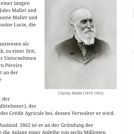
 einer langen
Jules Mallet und
laume Mallet und
usine Lucie, die
nanzwesen als
, zu einer Zeit,
uer Unternehmen
ern Péreire
t an der
e
Charles Mallet (1815-1902)
t der
Mittelmeer), der
 des Crédit Agricole bei, dessen Verwalter er wird.
Ausland. 1862 ist er an der Gründung der
e die Anlage einer Anleihe von sechs Millionen