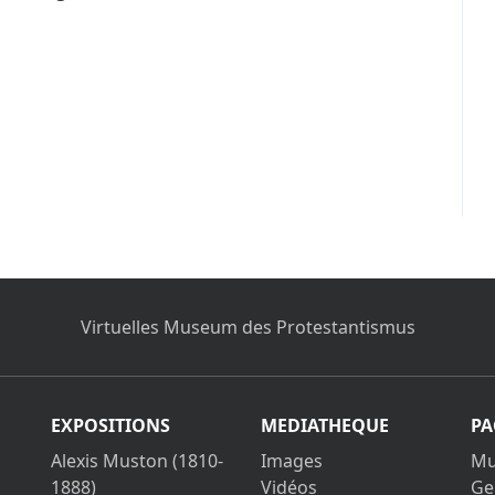
Virtuelles Museum des Protestantismus
EXPOSITIONS
MEDIATHEQUE
PA
Alexis Muston (1810-
Images
Mu
1888)
Vidéos
Ge