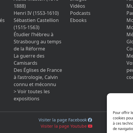
1888)
Vidéos
Mu
Henri IV (1553-1610)
Podcasts
Pa
és
Sébastien Castellion
Ebooks
Mo
(1515-1563)
Mo
Étudier l’hébreu à
Mé
Strasbourg au temps
Gl
de la Réforme
Co
La guerre des
Me
Camisards
Vo
Des Églises de France
pe
à l’astrologie, Calvin
co
connu et méconnu
> Voir toutes les
expositions
Pour offrir 
cookies pour
Visiter la page Facebook
à ces techn
Visiter la page Youtube
de navigatio