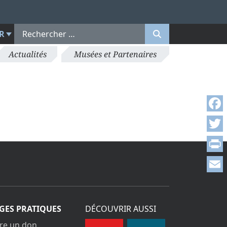
R
Actualités
Musées et Partenaires
Face
Twitt
Print
Emai
GES PRATIQUES
DÉCOUVRIR AUSSI
ire un don