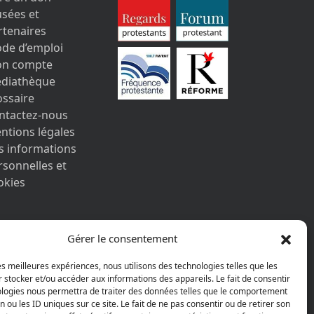
sées et
rtenaires
de d’emploi
n compte
diathèque
ossaire
ntactez-nous
ntions légales
s informations
rsonnelles et
okies
Gérer le consentement
les meilleures expériences, nous utilisons des technologies telles que les
 stocker et/ou accéder aux informations des appareils. Le fait de consentir
AGGELOS
ologies nous permettra de traiter des données telles que le comportement
n ou les ID uniques sur ce site. Le fait de ne pas consentir ou de retirer son