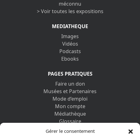
méconnu
> Voir toutes les expositions
MEDIATHEQUE
Images
Vidéos
Podcasts
Ebooks
PAGES PRATIQUES
Faire un don
Musées et Partenaires
Mode d’emploi
Mon compte
Médiathèque
Glossaire
Contactez-nous
Gérer le consentement
Mentions légales