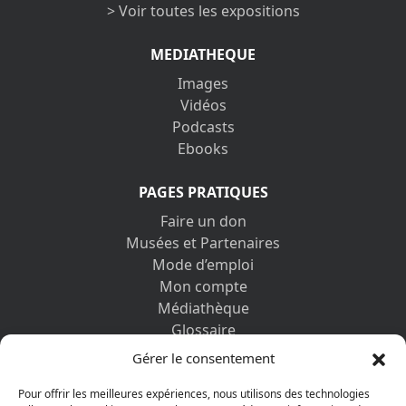
> Voir toutes les expositions
MEDIATHEQUE
Images
Vidéos
Podcasts
Ebooks
PAGES PRATIQUES
Faire un don
Musées et Partenaires
Mode d’emploi
Mon compte
Médiathèque
Glossaire
Contactez-nous
Gérer le consentement
Mentions légales
Vos informations personnelles et cookies
Pour offrir les meilleures expériences, nous utilisons des technologies