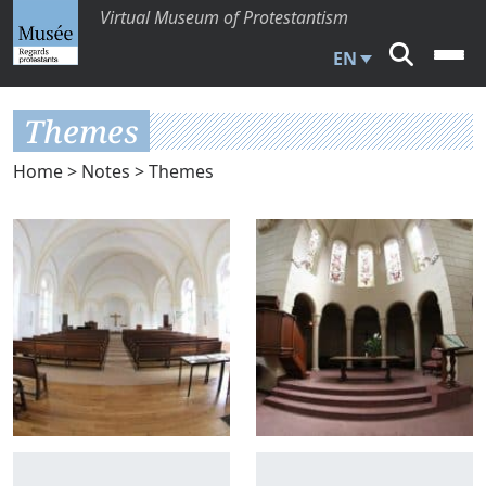
Virtual Museum of Protestantism
EN
Themes
Home
>
Notes
> Themes