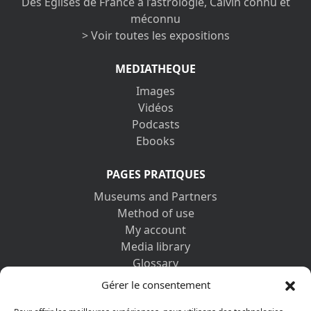
Des Églises de France à l’astrologie, Calvin connu et
méconnu
> Voir toutes les expositions
MEDIATHEQUE
Images
Vidéos
Podcasts
Ebooks
PAGES PRATIQUES
Museums and Partners
Method of use
My account
Media library
Glossary
Contact us
Gérer le consentement
Legal information