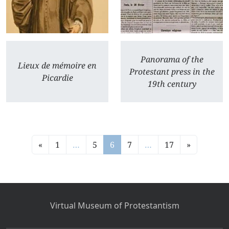
Panorama of the
Lieux de mémoire en
Protestant press in the
Picardie
19th century
«
1
…
5
6
7
…
17
»
Virtual Museum of Protestantism