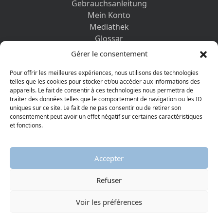
Gebrauchsanleitung
Mein Konto
Mediathek
Glossar
Kontaktformular
Gérer le consentement
Impressum
Datenschutz-Bestimmungen
Pour offrir les meilleures expériences, nous utilisons des technologies
telles que les cookies pour stocker et/ou accéder aux informations des
appareils. Le fait de consentir à ces technologies nous permettra de
ENTDECKEN SIE AUCH
traiter des données telles que le comportement de navigation ou les ID
uniques sur ce site. Le fait de ne pas consentir ou de retirer son
consentement peut avoir un effet négatif sur certaines caractéristiques
et fonctions.
Accepter
Refuser
© 2026 Protestantisches Museum
Visiter la page Facebook
Visiter la page Youtube
Voir les préférences
AGGELOS