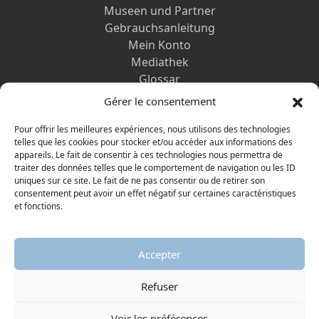
Museen und Partner
Gebrauchsanleitung
Mein Konto
Mediathek
Glossar
Kontaktformular
Gérer le consentement
Impressum
Datenschutz-Bestimmungen
Pour offrir les meilleures expériences, nous utilisons des technologies
telles que les cookies pour stocker et/ou accéder aux informations des
appareils. Le fait de consentir à ces technologies nous permettra de
ENTDECKEN SIE AUCH
traiter des données telles que le comportement de navigation ou les ID
uniques sur ce site. Le fait de ne pas consentir ou de retirer son
consentement peut avoir un effet négatif sur certaines caractéristiques
et fonctions.
Accepter
Refuser
© 2026 Protestantisches Museum
Visiter la page Facebook
Visiter la page Youtube
Voir les préférences