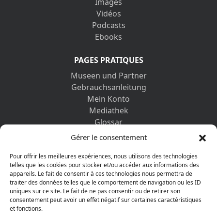
Images
Vidéos
Podcasts
Ebooks
PAGES PRATIQUES
Museen und Partner
Gebrauchsanleitung
Mein Konto
Mediathek
Glossar
Kontaktformular
Gérer le consentement
Impressum
Datenschutz-Bestimmungen
Pour offrir les meilleures expériences, nous utilisons des technologies
telles que les cookies pour stocker et/ou accéder aux informations des
appareils. Le fait de consentir à ces technologies nous permettra de
ENTDECKEN SIE AUCH
traiter des données telles que le comportement de navigation ou les ID
uniques sur ce site. Le fait de ne pas consentir ou de retirer son
consentement peut avoir un effet négatif sur certaines caractéristiques
et fonctions.