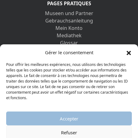
PAGES PRATIQUES
Museen und Partner
Gebrauchsanleitung
Mein Konto
Mediathek
Glossar
Kontaktformular
Gérer le consentement
Impressum
Datenschutz-Bestimmungen
Pour offrir les meilleures expériences, nous utilisons des technologies
telles que les cookies pour stocker et/ou accéder aux informations des
appareils. Le fait de consentir à ces technologies nous permettra de
ENTDECKEN SIE AUCH
traiter des données telles que le comportement de navigation ou les ID
uniques sur ce site. Le fait de ne pas consentir ou de retirer son
consentement peut avoir un effet négatif sur certaines caractéristiques
et fonctions.
Accepter
Refuser
© 2026 Protestantisches Museum