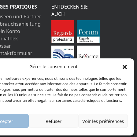
GES PRATIQUES
ENTDECKEN SIE
AUCH
seen und Partner
brauchsanleitung
in Konto
diathek
ossar
ntaktformular
pressum
Gérer le consentement
tenschutz-
stimmungen
les meilleures expériences, nous utilisons des technologies telles que les
 stocker et/ou accéder aux informations des appareils. Le fait de consentir
ologies nous permettra de traiter des données telles que le comportement
n ou les ID uniques sur ce site. Le fait de ne pas consentir ou de retirer son
 peut avoir un effet négatif sur certaines caractéristiques et fonctions.
AGGELOS
cepter
Refuser
Voir les préférences