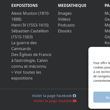
EXPOSITIONS
MEDIATHEQUE
PA
Alexis Muston (1810-
Images
Mu
1888)
Vidéos
Ge
Henri IV (1553-1610)
Podcasts
Me
Sébastien Castellion
Ebooks
Me
(1515-1563)
Gl
La guerre des
Ko
Camisards
Im
Des Églises de France
Da
à l’astrologie, Calvin
Be
Pour offrir 
connu et méconnu
cookies pour
> Voir toutes les
à ces techn
de navigatio
expositions
consentement
Visiter la page Facebook
Ac
Visiter la page Youtube