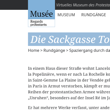
Virtuelles Museum des Protest
MUSEUM
RUNDGÄNGE
Die Sackgasse To
Home
>
Rundgänge
>
Spaziergang durch da
In einem Haus dieser Straße wohnt Lancelo
la Popelinière, wenn er nach La Rochelle 
in Saint-Gemme La Plaine in der Vendée ge
in Paris in Armut verstorben, kämpft er mu
Reihen der protestantischen Armee währe
„Unruhen“, besonders auf der Insel Ré im J
Er hat mehrere Werke verfasst, unter and