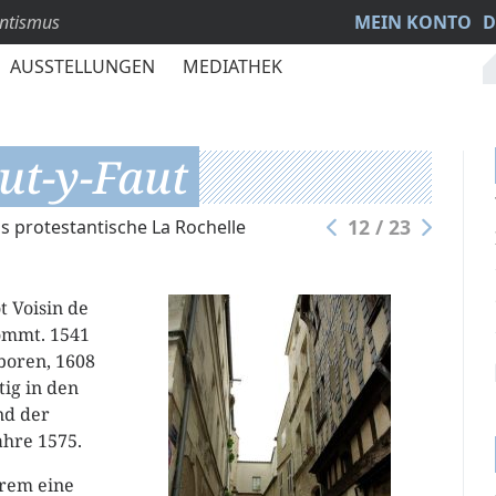
antismus
MEIN KONTO
D
AUSSTELLUNGEN
MEDIATHEK
ut-y-Faut
12 / 23
s protestantische La Rochelle
t Voisin de
kommt. 1541
boren, 1608
tig in den
nd der
ahre 1575.
erem eine